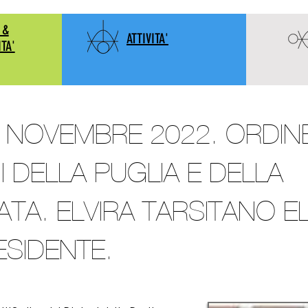
 &
ATTIVITA'
ITA'
9 NOVEMBRE 2022. ORDINE
I DELLA PUGLIA E DELLA
CATA. ELVIRA TARSITANO E
ESIDENTE.