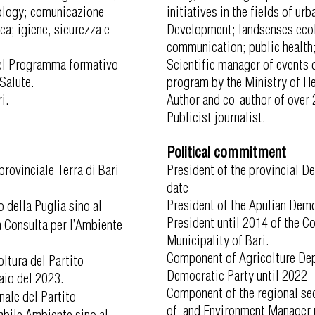
cology; comunicazione
initiatives in the fields of ur
ca; igiene, sicurezza e
Development; landsenses ecol
communication; public health;
del Programma formativo
Scientific manager of events 
Salute.
program by the Ministry of He
i.
Author and co-author of over
Publicist journalist.
Political commitment
rovinciale Terra di Bari
President of the provincial De
date
President of the Apulian Demo
della Puglia sino al
President until 2014 of the Co
 Consulta per l’Ambiente
Municipality of Bari.
Component of Agricolture Dep
ltura del Partito
Democratic Party until 2022
aio del 2023.
Component of the regional sec
ale del Partito
of and Environment Manager u
bile Ambiente sino al