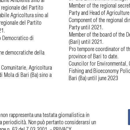
Member of the regional secret
regionale del Partito
Party and Head of Agriculture
bile Agricoltura sino al
Component of the regional dir
egionale del Partito
Party until 2021.
021.
Member of the board of the D
o Democratico di
(Bari) until 2021.
Pro tempore coordinator of 
ne democratiche della
province of Bari to date.
Councilor for Environmental,
, Comunitarie, Agricoltura
Fishing and Bioeconomy Polici
 Mola di Bari (Ba) sino a
Bari (Ba) until june 2023
 non rappresenta una testata giornalistica in
a periodicità. Non può pertanto considerarsi un
egge n. 62 del 7.03.2001. -
PRIVACY