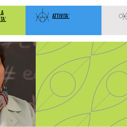
 &
ATTIVITA'
ITA'