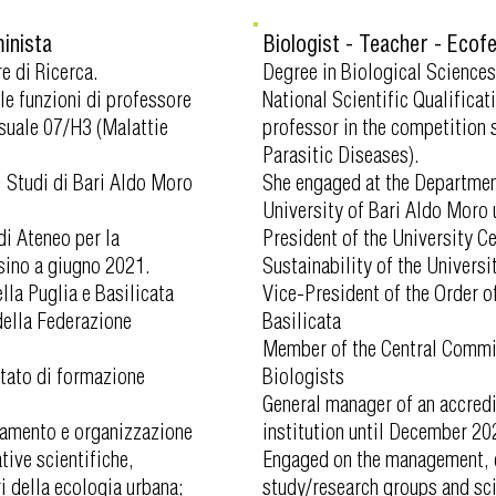
inista
Biologist - Teacher - Ecof
e di Ricerca.
Degree in Biological Sciences
le funzioni di professore
National Scientific Qualificat
rsuale 07/H3 (Malattie
professor in the competition 
Parasitic Diseases).
i Studi di Bari Aldo Moro
She engaged at the Departmen
University of Bari Aldo Moro 
di Ateneo per la
President of the University Ce
 sino a giugno 2021.
Sustainability of the Universi
lla Puglia e Basilicata
Vice-President of the Order o
ella Federazione
Basilicata
Member of the Central Commit
itato di formazione
Biologists
General manager of an accredi
inamento e organizzazione
institution until December 20
ative scientifiche,
Engaged on the management, c
i della ecologia urbana;
study/research groups and sci