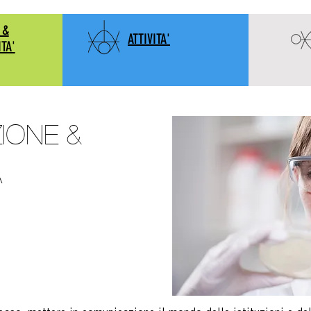
 &
ATTIVITA'
ITA'
IONE &
A