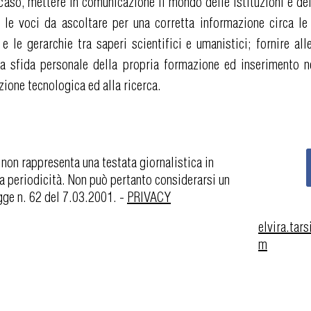
caso, mettere in comunicazione il mondo delle istituzioni e dell
e le voci da ascoltare per una corretta informazione circa le
 e le gerarchie tra saperi scientifici e umanistici; fornire al
 la sfida personale della propria formazione ed inserimento n
zione tecnologica ed alla ricerca.
 non rappresenta una testata giornalistica in
a periodicità. Non può pertanto considerarsi un
egge n. 62 del 7.03.2001. -
PRIVACY
elvira.ta
m