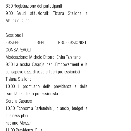
8.30 Registrazione dei partecipanti
9.00 Saluti istituzionali: Tiziana Stallone e
Maurizio Durini
Sessione I
ESSERE LIBERI PROFESSIONISTI
CONSAPEVOLI
Moderazione: Michele Ettorre, Elvira Tarsitano
9.30 La nostra Cas(s)a per l’Empowerment e la
consapevolezza di essere liberi professionisti
Tiziana Stallone
10.00 Il prontuario della previdenza e della
fiscalità del libero professionista
Serena Capurso
10.30 Economia “aziendale”, bilancio, budget e
business plan
Fabiano Merzari
11:00 Previdenza Quiz