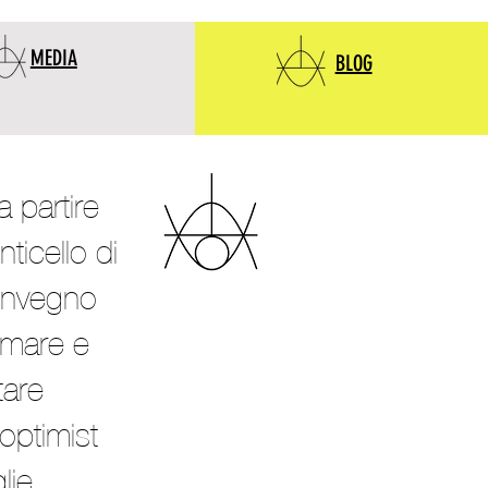
MEDIA
BLOG
 partire
ticello di
convegno
o mare e
tare
optimist
lie.