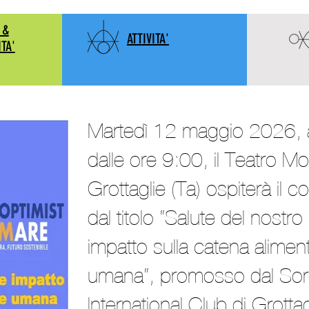
 &
ATTIVITA'
ITA'
Martedì 12 maggio 2026, a
dalle ore 9:00, il Teatro Mon
Grottaglie (Ta) ospiterà il 
dal titolo “Salute del nostr
impatto sulla catena alimen
umana“, promosso dal Sor
International Club di Grottag