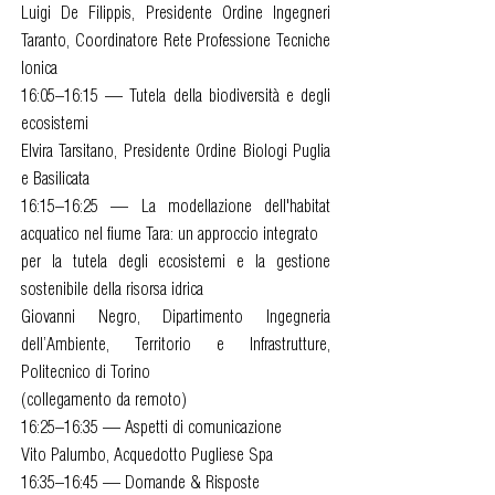
Luigi De Filippis, Presidente Ordine Ingegneri
Taranto, Coordinatore Rete Professione Tecniche
Ionica
16:05–16:15 — Tutela della biodiversità e degli
ecosistemi
Elvira Tarsitano, Presidente Ordine Biologi Puglia
e Basilicata
16:15–16:25 — La modellazione dell'habitat
acquatico nel fiume Tara: un approccio integrato
per la tutela degli ecosistemi e la gestione
sostenibile della risorsa idrica
Giovanni Negro, Dipartimento Ingegneria
dell’Ambiente, Territorio e Infrastrutture,
Politecnico di Torino
(collegamento da remoto)
16:25–16:35 — Aspetti di comunicazione
Vito Palumbo, Acquedotto Pugliese Spa
16:35–16:45 — Domande & Risposte