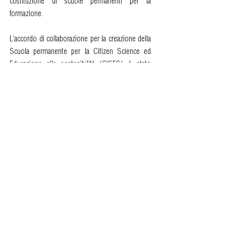
costituzione di scuole permanenti per la
formazione.
L’accordo di collaborazione per la creazione della
Scuola permanente per la Citizen Science ed
Educazione alla sostenibilità (CiSES) è stato
sottoscritto da Vincenzo D’Anna, presidente della
Fondazione Italiana Biologi, e Vittorio Pollazzon
presidente della Jonian Dolphin Conservation
ETS – che da anni si occupa di attuare e
promuovere attività di ricerca, monitoraggio e
tutela dei cetacei nel Mar Ionio – durante la tappa
tarantina dell’evento formativo itinerante “Biologi
on the Road”, organizzato dall’Ordine dei Biologi
della Puglia e della Basilicata con la Federazione
Nazionale degli Ordini dei Biologi.
La sede della Scuola presso il Centro Ketos, a