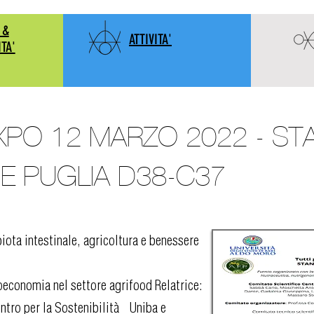
 &
ATTIVITA'
ITA'
XPO 12 MARZO 2022 - ST
E PUGLIA D38-C37
iota intestinale, agricoltura e benessere
oeconomia nel settore agrifood Relatrice:
entro per la Sostenibilità Uniba e