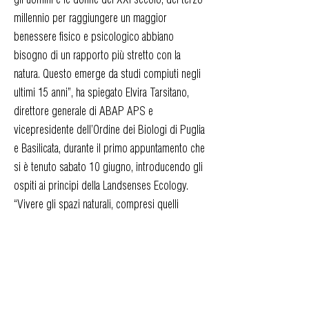
millennio per raggiungere un maggior
benessere fisico e psicologico abbiano
bisogno di un rapporto più stretto con la
natura. Questo emerge da studi compiuti negli
ultimi 15 anni”, ha spiegato Elvira Tarsitano,
direttore generale di ABAP APS e
vicepresidente dell’Ordine dei Biologi di Puglia
e Basilicata, durante il primo appuntamento che
si è tenuto sabato 10 giugno, introducendo gli
ospiti ai principi della Landsenses Ecology.
“Vivere gli spazi naturali, compresi quelli
urbani, ci sintonizza con altre forme di
convivenza, ci permette di relazionarci con la
realtà osservata e sentita, di costruire e
ricostruire altre comprensioni, producendo e
distribuendo sensazioni, informazioni e