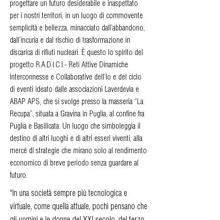
progettare un futuro desiderabile e inaspettato
per i nostri territori, in un luogo di commovente
semplicità e bellezza, minacciato dall’abbandono,
dall’incuria e dal rischio di trasformazione in
discarica di rifiuti nucleari. È questo lo spirito del
progetto R.A.D.I.C.I.- Reti Attive Dinamiche
Interconnesse e Collaborative dell’Io e del ciclo
di eventi ideato dalle associazioni Laverdevia e
ABAP APS, che si svolge presso la masseria “La
Recupa”, situata a Gravina in Puglia, al confine fra
Puglia e Basilicata. Un luogo che simboleggia il
destino di altri luoghi e di altri esseri viventi, alla
mercé di strategie che mirano solo al rendimento
economico di breve periodo senza guardare al
futuro.
“In una società sempre più tecnologica e
virtuale, come quella attuale, pochi pensano che
gli uomini e le donne del XXI secolo, del terzo