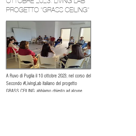
OTTOBRE 2023. LIVING LAB
PROGETTO "GRASS CEILING"
A Ruvo di Puglia il 10 ottobre 2023, nel corso del
Secondo #LivingLab italiano del progetto
GRASS CEILING, abbiamo chiesto ad alcune
#donne impegnate in attività imprenditoriali del
settore #agricolo cosa sia “l’#Innovazione”.
Il presente sito è un blog aperto che non