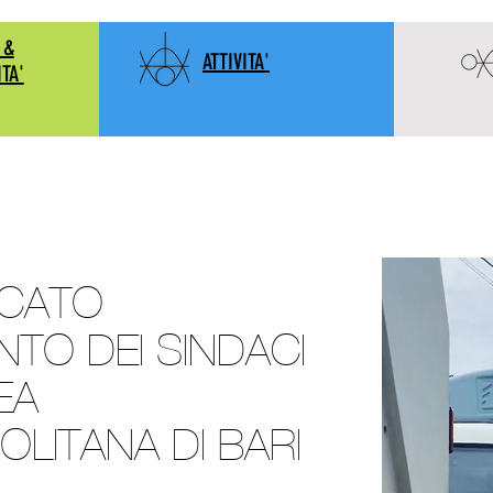
 &
ATTIVITA'
ITA'
CATO
TO DEI SINDACI
EA
LITANA DI BARI