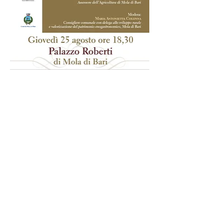
Domani, giovedì 25 agosto, alle ore 18:30,
presso la Sala Convegni del Palazzo Roberti, si
terrà l'evento "Ripensando all'agricoltura", un
incontro volto a discutere delle criticità
dell'agricoltura molese, passate e presenti,
nonché di prospettive future per lo sviluppo di
una colonna portante dell'economia del nostro
territorio.
Il presente sito è un blog aperto che non
rappresenta una testata giornalistica in quanto
viene aggiornato senza alcuna periodicità. Non può