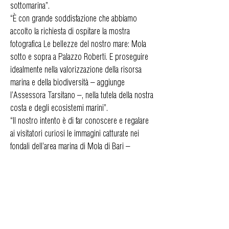
sottomarina”.
“È con grande soddisfazione che abbiamo
accolto la richiesta di ospitare la mostra
fotografica Le bellezze del nostro mare: Mola
sotto e sopra a Palazzo Roberti. E proseguire
idealmente nella valorizzazione della risorsa
marina e della biodiversità – aggiunge
l’Assessora Tarsitano –, nella tutela della nostra
costa e degli ecosistemi marini”.
“Il nostro intento è di far conoscere e regalare
ai visitatori curiosi le immagini catturate nei
fondali dell’area marina di Mola di Bari –
conclude Nicola Loiodice - Nella mia ultra-
trentennale attività di istruttore subacqueo ho
avuto modo di studiare, conoscere e infine
amare le sorprendenti forme di vita che
popolano queste profondità; creature e piante
autoctone che con le loro meravigliose forme e